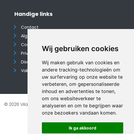
Handige links
Contact
Algemene voorwaarden
Cookieverklaring
Wij gebruiken cookies
Privacyverklaring
Disclaimer
Wij maken gebruik van cookies en
andere tracking-technologieën om
Vakantiehuis website
uw surfervaring op onze website te
verbeteren, om gepersonaliseerde
inhoud en advertenties te tonen,
om ons websiteverkeer te
© 2026 Vilando Vakantiehuizen |
Website door FalcoTravel
analyseren en om te begrijpen waar
Veilig online betalen met
onze bezoekers vandaan komen.
Ik ga akkoord