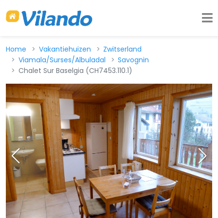
Home
Vakantiehuizen
Zwitserland
Viamala/Surses/Albuladal
Savognin
Chalet Sur Baselgia (CH7453.110.1)