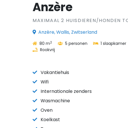
Anzère
MAXIMAAL 2 HUISDIEREN/HONDEN T
Anzère, Wallis, Zwitserland
2
80 m
5 personen
1 slaapkamer
Rookvrij
Vakantiehuis
Wifi
Internationale zenders
Wasmachine
Oven
Koelkast