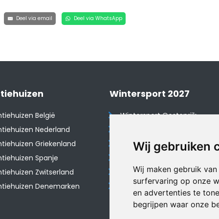
Deel via email
Deel via WhatsApp
tiehuizen
Wintersport 2027
tiehuizen België
Wintersport Oostenrijk
tiehuizen Nederland
Wintersport Frankrijk
tiehuizen Griekenland
Wintersport Tsjechië
Wij gebruiken 
tiehuizen Spanje
Wintersport Zwitserland
Wij maken gebruik van
​Vakantiehuizen Zwitserland
Wintersport Duitsland
surfervaring op onze w
ntiehuizen Denemarken
Wintersport Italië
en advertenties te ton
begrijpen waar onze b