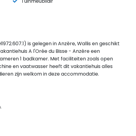
Tuinmeubilair
1972.607.1) is gelegen in Anzère, Wallis en geschikt
kantiehuis A l'Orée du Bisse - Anzère een
kameren 1 badkamer. Met faciliteiten zoals open
hine en vaatwasser heeft dit vakantiehuis alles
isdieren zijn welkom in deze accommodatie.
.