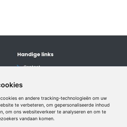
Handige links
Contact
Algemene voorwaarden
Cookieverklaring
cookies
Privacyverklaring
 cookies en andere tracking-technologieën om uw
Disclaimer
ebsite te verbeteren, om gepersonaliseerde inhoud
Vakantiehuis website
en, om ons websiteverkeer te analyseren en om te
ezoekers vandaan komen.