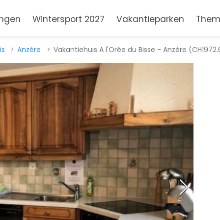
ngen
Wintersport 2027
Vakantieparken
Them
is
Anzère
Vakantiehuis A l'Orée du Bisse - Anzère (CH1972.