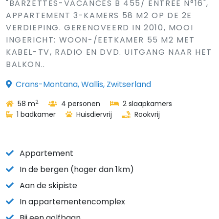
"BARZETTES-VACANCES B 455/ ENTRÉE N°16",
APPARTEMENT 3-KAMERS 58 M2 OP DE 2E
VERDIEPING. GERENOVEERD IN 2010, MOOI
INGERICHT: WOON-/EETKAMER 55 M2 MET
KABEL-TV, RADIO EN DVD. UITGANG NAAR HET
BALKON..
Crans-Montana, Wallis, Zwitserland
2
58 m
4 personen
2 slaapkamers
1 badkamer
Huisdiervrij
Rookvrij
Appartement
In de bergen (hoger dan 1km)
Aan de skipiste
In appartementencomplex
Bij een golfbaan