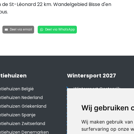
n de St-Léonard 22 km. Wandelgebied Bisse d'en
bus.
Deel via email
Deel via WhatsApp
tiehuizen
Wintersport 2027
tiehuizen België
Wintersport Oostenrijk
tiehuizen Nederland
Wintersport Frankrijk
tiehuizen Griekenland
Wintersport Tsjechië
Wij gebruiken 
tiehuizen Spanje
Wintersport Zwitserland
Wij maken gebruik van
​Vakantiehuizen Zwitserland
Wintersport Duitsland
surfervaring op onze w
ntiehuizen Denemarken
Wintersport Italië