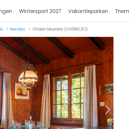
ngen
Wintersport 2027
Vakantieparken
Them
is
Nendaz
Chalet Mustela (CH1961.31.1)