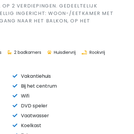
 OP 2 VERDIEPINGEN. GEDEELTELIJK
ZELLIG INGERICHT: WOON-/EETKAMER MET
TGANG NAAR HET BALKON, OP HET
s
2 badkamers
Huisdiervrij
Rookvrij
Vakantiehuis
Bij het centrum
Wifi
DVD speler
Vaatwasser
Koelkast