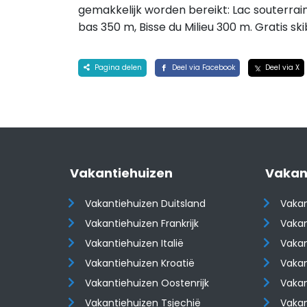
gemakkelijk worden bereikt: Lac souterrai
bas 350 m, Bisse du Milieu 300 m. Gratis ski
Pagina delen
Deel via Facebook
Deel via X
Vakantiehuizen
Vakan
Vakantiehuizen Duitsland
Vakan
Vakantiehuizen Frankrijk
Vakan
Vakantiehuizen Italië
Vakan
Vakantiehuizen Kroatië
Vakan
​​​​​​​Vakantiehuizen Oostenrijk
​​​​​​
Vakantiehuizen Tsjechië
Vaka