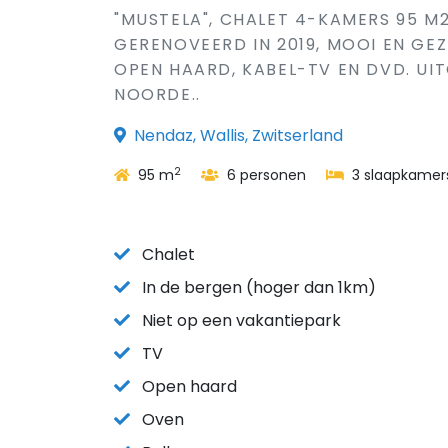
"MUSTELA", CHALET 4-KAMERS 95 M2
GERENOVEERD IN 2019, MOOI EN GE
OPEN HAARD, KABEL-TV EN DVD. UI
NOORDE..
Nendaz, Wallis, Zwitserland
2
95 m
6 personen
3 slaapkamer
Chalet
In de bergen (hoger dan 1km)
Niet op een vakantiepark
TV
Open haard
Oven