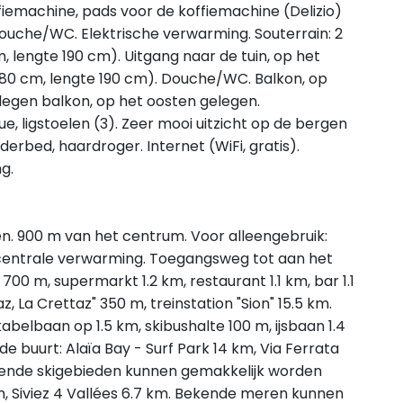
fiemachine, pads voor de koffiemachine (Delizio)
Douche/WC. Elektrische verwarming. Souterrain: 2
 lengte 190 cm). Uitgang naar de tuin, op het
(80 cm, lengte 190 cm). Douche/WC. Balkon, op
egen balkon, op het oosten gelegen.
, ligstoelen (3). Zeer mooi uitzicht op de bergen
nderbed, haardroger. Internet (WiFi, gratis).
g.
gen. 900 m van het centrum. Voor alleengebruik:
: centrale verwarming. Toegangsweg tot aan het
00 m, supermarkt 1.2 km, restaurant 1.1 km, bar 1.1
 La Crettaz" 350 m, treinstation "Sion" 15.5 km.
 kabelbaan op 1.5 km, skibushalte 100 m, ijsbaan 1.4
de buurt: Alaïa Bay - Surf Park 14 km, Via Ferrata
kende skigebieden kunnen gemakkelijk worden
km, Siviez 4 Vallées 6.7 km. Bekende meren kunnen