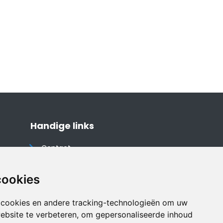
Handige links
Contact
Algemene voorwaarden
Cookieverklaring
cookies
Privacyverklaring
 cookies en andere tracking-technologieën om uw
Disclaimer
ebsite te verbeteren, om gepersonaliseerde inhoud
Vakantiehuis website