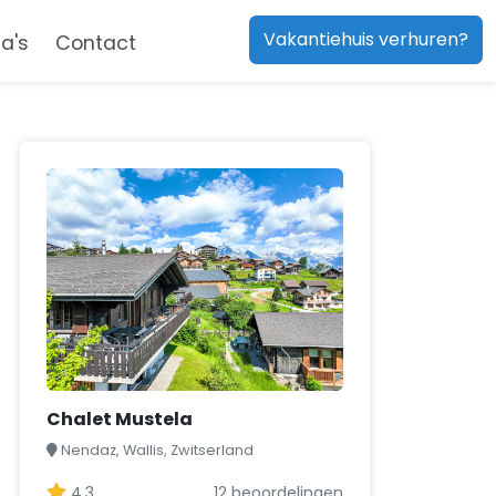
Vakantiehuis verhuren?
a's
Contact
Chalet Mustela
Nendaz, Wallis, Zwitserland
4,3
12 beoordelingen