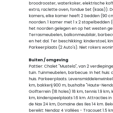
broodrooster, waterkoker, elektrische kof
extra, raclette oven, fondue Set (kaas)). 
kamers, elke kamer heeft 2 bedden (90 cm,
noorden. 1 kamer met 1 x 2 stapelbedden 
het noorden gelegen en op het westen gel
Terrasmeubelen, balkonmeubilair, barbecue
en het dal. Ter beschikking: kinderstoel, ki
Parkeerplaats (2 Auto's). Niet rokers wonin
Buiten / omgeving
Pattier: Chalet "Mustela", van 2 verdiepin
tuin. Tuinmeubelen, barbecue. In het huis
huis. Parkeerplaats. Levensmiddelenwinkel 7
km, bakkerij 900 m, bushalte "Haute-Nendaz,
Golfterrein (18 holes) 18 km, tennis 1.9 km,
km, kinderspeelplaats 1.6 km. Attracties in 
de Nax 24 km, Domaine des Iles 14 km. Be
bereikt: Nendaz 4 Vallées - Tracouet 1.5 