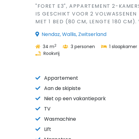
"FORET E3", APPARTEMENT 2-KAMERS
IS GESCHIKT VOOR 2 VOLWASSENEN +
MET 1 BED (80 CM, LENGTE 180 CM
Nendaz, Wallis, Zwitserland
2
34 m
3 personen
1 slaapkamer
Rookvrij
Appartement
Aan de skipiste
Niet op een vakantiepark
TV
Wasmachine
Lift