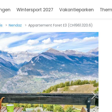
ngen
Wintersport 2027
Vakantieparken
Them
is
Nendaz
Appartement Foret E3 (CH1961.320.6)