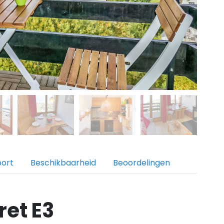
port
Beschikbaarheid
Beoordelingen
et E3