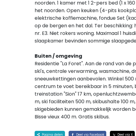
noorden. 1 kamer met 1 2-pers bed (1 x 16
het noorden. Open keuken (4-pits kookpla
elektrische koffiemachine, fondue Set (kaa
op de bergen en het dal. Ter beschikking: h
nr. E3. Niet rokers woning. Maximaal 1 hui
slaapkamer bevinden sommige slaapgedeeltes
Buiten / omgeving
Residentie "La Foret". Aan de rand van de plaa
ski's, centrale verwarming, wasmachine, d
sneeuwkettingen aanbevolen. Winkel 500 m
centrum te voet bereikbaar in 5 minuten, 
treinstation "Sion" 17 km, openluchtzwembad
m, ski faciliteiten 500 m, skibushalte 100 
skigebieden kunnen gemakkelijk worden be
Bisse vieux 400 m. Gratis skibus.
Pagina delen
Deel via Facebook
Deel via X