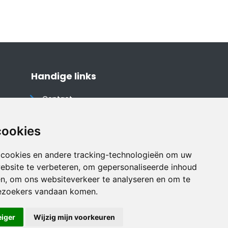
Handige links
Contact
Algemene voorwaarden
Cookieverklaring
cookies
Privacyverklaring
 cookies en andere tracking-technologieën om uw
Disclaimer
ebsite te verbeteren, om gepersonaliseerde inhoud
Vakantiehuis website
en, om ons websiteverkeer te analyseren en om te
ezoekers vandaan komen.
eiger
Wijzig mijn voorkeuren