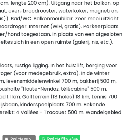
0 cm, lengte 200 cm). Uitgang naar het balkon, op
at, oven, broodrooster, waterkoker, magnetron,
s)). Bad/WC. Balkonmeubilair. Zeer mooi uitzicht
aardroger. Internet (WiFi, gratis). Parkeerplaats
sdier/hond toegestaan. In plaats van een afgesloten
 zich in een open ruimte (galerij, nis, etc.).
ts, rustige ligging. In het huis: lift, berging voor
roger (voor medegebruik, extra). In de winter
, levensmiddelenwinkel 700 m, bakkerij 500 m,
bushalte "Haute-Nendaz, télécabine" 500 m,
 1.1 km. Golfterrein (18 holes) 18 km, tennis 700
m, ijsbaan, kinderspeelplaats 700 m. Bekende
reikt: 4 Vallées - Tracouet 500 m. Wandelgebied
Deel via email
Deel via WhatsApp