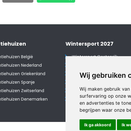
tiehuizen
Wintersport 2027
tiehuizen België
Wintersport Oostenrijk
tiehuizen Nederland
Wintersport Frankrijk
tiehuizen Griekenland
Wintersport Tsjechië
Wij gebruiken 
tiehuizen Spanje
Wintersport Zwitserland
Wij maken gebruik van
​Vakantiehuizen Zwitserland
Wintersport Duitsland
surfervaring op onze w
ntiehuizen Denemarken
Wintersport Italië
en advertenties te ton
begrijpen waar onze b
Ik ga akkoord
Ik w