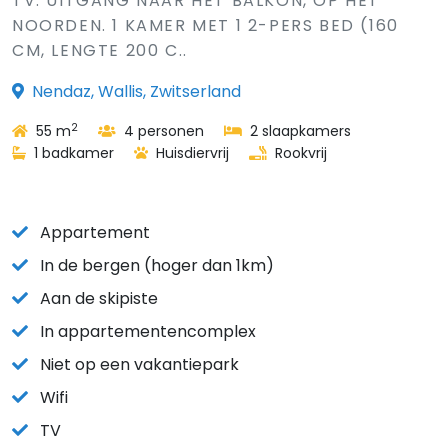
TV. UITGANG NAAR HET BALKON, OP HET
NOORDEN. 1 KAMER MET 1 2-PERS BED (160
CM, LENGTE 200 C..
Nendaz, Wallis, Zwitserland
2
55 m
4 personen
2 slaapkamers
1 badkamer
Huisdiervrij
Rookvrij
Appartement
In de bergen (hoger dan 1km)
Aan de skipiste
In appartementencomplex
Niet op een vakantiepark
Wifi
TV