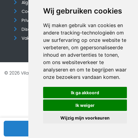
Algemene voorwaarden
Wij gebruiken cookies
Cookieverklaring
Privacyverklaring
Wij maken gebruik van cookies en
Disclaimer
andere tracking-technologieën om
Vakantiehuis website
uw surfervaring op onze website te
verbeteren, om gepersonaliseerde
inhoud en advertenties te tonen,
om ons websiteverkeer te
analyseren en om te begrijpen waar
© 2026 Vilando Vakantiehuizen |
Website door FalcoTravel
onze bezoekers vandaan komen.
Veilig online betalen met
Ik ga akkoord
Ik weiger
Wijzig mijn voorkeuren
Bekijk beschikbaarheid