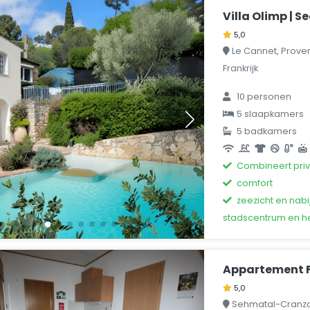
Villa Olimp | S
5,0
Le Cannet, Prove
Frankrijk
10 personen
5 slaapkamers
5 badkamers
Combineert pri
comfort
zeezicht en nabi
stadscentrum en he
Appartement 
5,0
Sehmatal-Cranzah