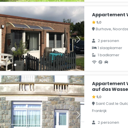
Appartement W
5,0
Burhave, Noordze
2 personen
1 slaapkamer
1 badkamer
Appartement 
auf das Wasse
5,0
Saint Cast le Guild
Frankrijk
2 personen