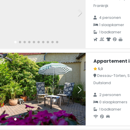
Frankrijk
4 personen
1 slaapkamer
1 badkamer
Appartement i
5,0
Dessau-Törten, S
Duitsland
2 personen
0 slaapkamers
1 badkamer