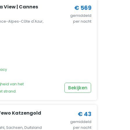
ea View | Cannes
€ 569
gemiddeld
nce-Alpes-Côte d'Azur,
per nacht
vacy
jheid van het
Bekijken
t strand.
Fewo Katzengold
€ 43
gemiddeld
l, Sachsen, Duitsland
per nacht