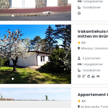
1 slaapkamer
1 badkamer
Vakantiehuis 
mitten im Grü
5,0
Altwarp, Usedom,
2 personen
1 slaapkamer
1 badkamer
Appartement 
4,0
Le Barcarès, Pyr