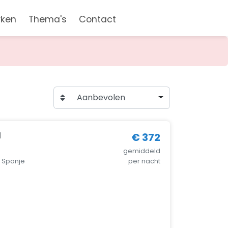
rken
Thema's
Contact
Aanbevolen
l
€ 372
gemiddeld
, Spanje
per nacht