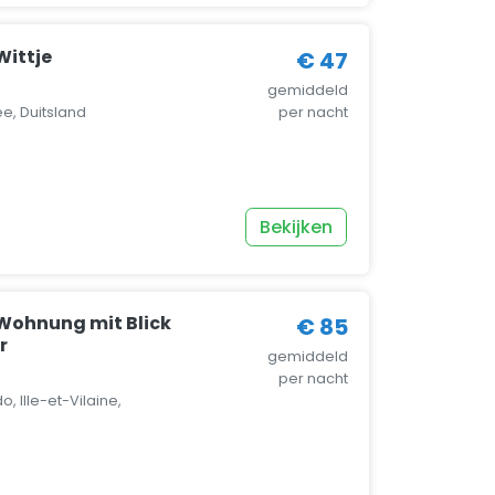
ittje
€ 47
gemiddeld
e, Duitsland
per nacht
Bekijken
Wohnung mit Blick
€ 85
r
gemiddeld
per nacht
o, Ille-et-Vilaine,