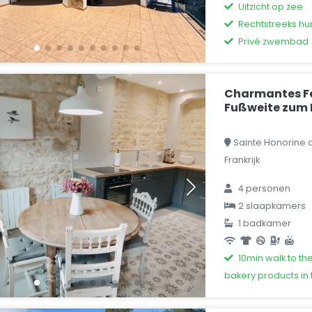
Uitzicht op zee
Rechtstreeks hu
Privé zwembad
Charmantes Fe
Fußweite zum
Sainte Honorine 
Frankrijk
4 personen
2 slaapkamers
1 badkamer
10min walk to th
bakery products in