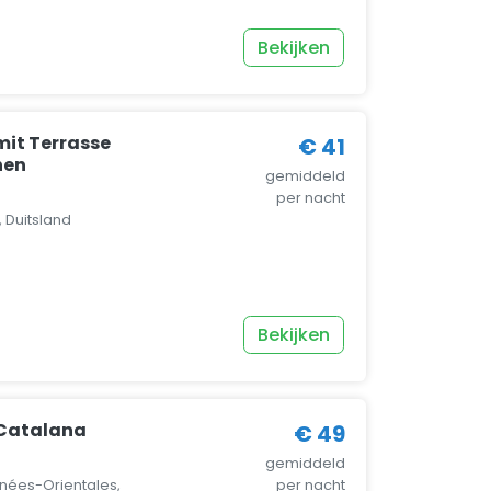
Bekijken
mit Terrasse
€ 41
nen
gemiddeld
per nacht
 Duitsland
Bekijken
Catalana
€ 49
gemiddeld
énées-Orientales,
per nacht