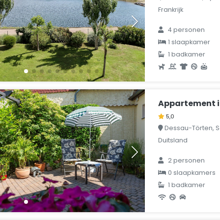
Frankrijk
4 personen
1 slaapkamer
1 badkamer
Appartement i
5,0
Dessau-Törten, S
Duitsland
2 personen
0 slaapkamers
1 badkamer