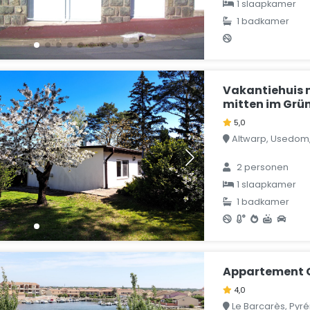
1 slaapkamer
1 badkamer
Vakantiehuis 
mitten im Grü
5,0
Altwarp, Usedom,
2 personen
1 slaapkamer
1 badkamer
Appartement 
4,0
Le Barcarès, Pyr