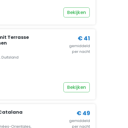
Bekijken
mit Terrasse
€ 41
nen
gemiddeld
per nacht
 Duitsland
Bekijken
Catalana
€ 49
gemiddeld
énées-Orientales,
per nacht