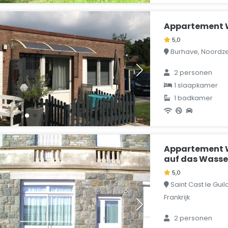
Appartement W
5,0
Burhave, Noordze
2 personen
1 slaapkamer
1 badkamer
Appartement 
auf das Wasse
5,0
Saint Cast le Guild
Frankrijk
2 personen