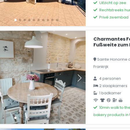
Uitzicht op zee
Rechtstreeks hu
Privé zwembad
Charmantes Fe
Fußweite zum
Sainte Honorine 
Frankrijk
4 personen
2 slaapkamers
1 badkamer
10min walk to th
bakery products in