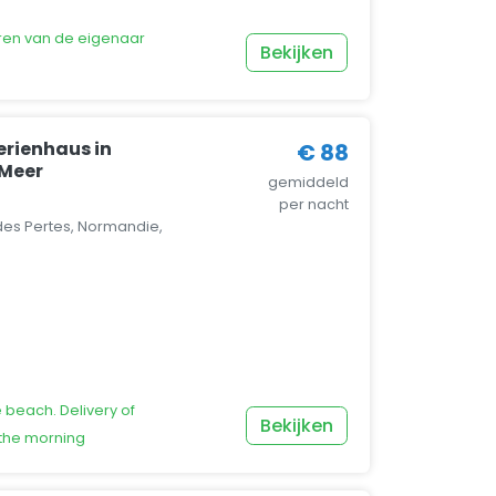
ren van de eigenaar
Bekijken
rienhaus in
€ 88
 Meer
gemiddeld
per nacht
des Pertes, Normandie,
e beach. Delivery of
Bekijken
 the morning