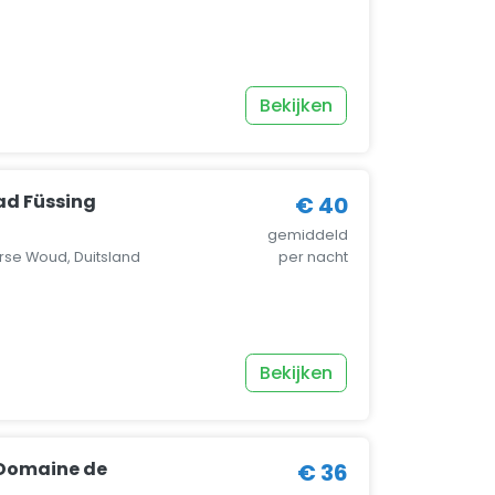
Bekijken
ad Füssing
€ 40
gemiddeld
rse Woud, Duitsland
per nacht
Bekijken
Domaine de
€ 36