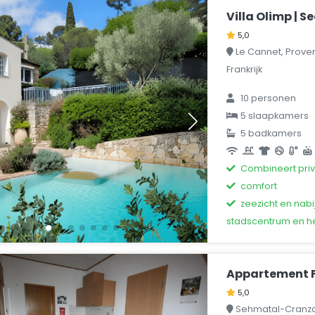
Villa Olimp | S
5,0
Le Cannet, Prove
Frankrijk
10 personen
5 slaapkamers
5 badkamers
Combineert pri
comfort
zeezicht en nabi
stadscentrum en he
Appartement 
5,0
Sehmatal-Cranzah