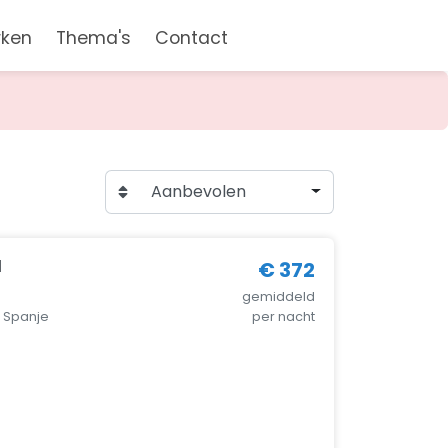
rken
Thema's
Contact
Aanbevolen
l
€ 372
gemiddeld
, Spanje
per nacht