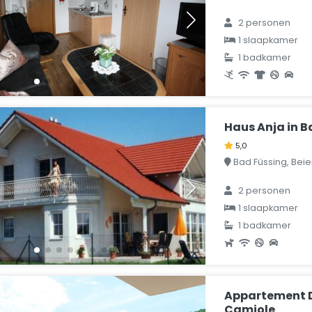
2 personen
1 slaapkamer
1 badkamer
Haus Anja in B
5,0
Bad Füssing, Beie
2 personen
1 slaapkamer
1 badkamer
Appartement 
Camiole