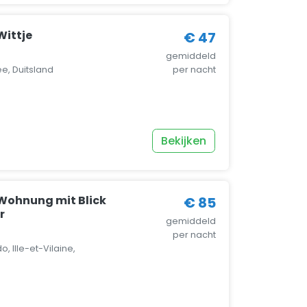
ittje
€ 47
gemiddeld
e, Duitsland
per nacht
Bekijken
Wohnung mit Blick
€ 85
r
gemiddeld
per nacht
o, Ille-et-Vilaine,