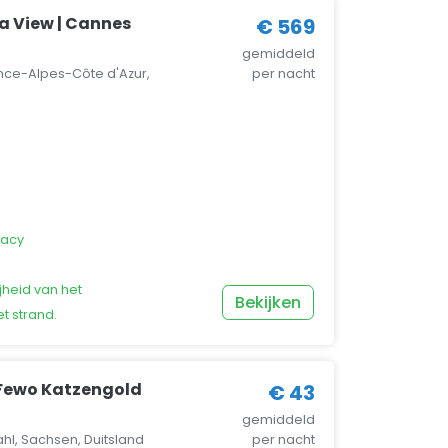
ea View | Cannes
€ 569
gemiddeld
nce-Alpes-Côte d'Azur,
per nacht
vacy
jheid van het
Bekijken
t strand.
Fewo Katzengold
€ 43
gemiddeld
l, Sachsen, Duitsland
per nacht