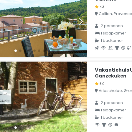
4,3
Callian, Provence,
2 personen
1 slaapkamer
1 badkamer
Vakantiehuis 
Ganzekuken
5,0
Vriescheloo, Gro
2 personen
1 slaapkamer
1 badkamer