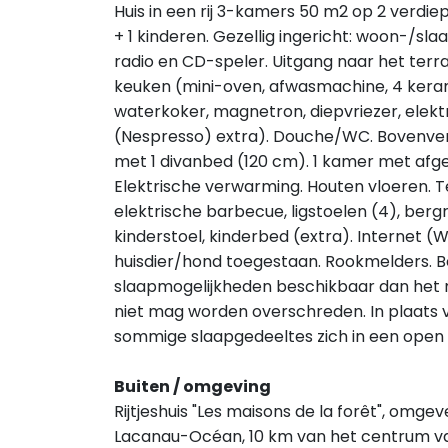
Huis in een rij 3-kamers 50 m2 op 2 verdie
+ 1 kinderen. Gezellig ingericht: woon-/sl
radio en CD-speler. Uitgang naar het terr
keuken (mini-oven, afwasmachine, 4 keram
waterkoker, magnetron, diepvriezer, elekt
(Nespresso) extra). Douche/WC. Bovenver
met 1 divanbed (120 cm). 1 kamer met afg
Elektrische verwarming. Houten vloeren. T
elektrische barbecue, ligstoelen (4), bergr
kinderstoel, kinderbed (extra). Internet (Wi
huisdier/hond toegestaan. Rookmelders. Bedi
slaapmogelijkheden beschikbaar dan het 
niet mag worden overschreden. In plaats
sommige slaapgedeeltes zich in een open rui
Buiten / omgeving
Rijtjeshuis "Les maisons de la forêt", om
Lacanau-Océan, 10 km van het centrum va