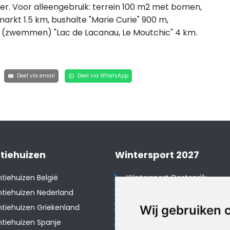
er. Voor alleengebruik: terrein 100 m2 met bomen,
markt 1.5 km, bushalte "Marie Curie" 900 m,
 (zwemmen) "Lac de Lacanau, Le Moutchic" 4 km.
Deel via email
Deel via WhatsApp
tiehuizen
Wintersport 2027
tiehuizen België
Wintersport Oostenrijk
tiehuizen Nederland
Wintersport Frankrijk
tiehuizen Griekenland
Wintersport Tsjechië
Wij gebruiken 
tiehuizen Spanje
Wintersport Zwitserland