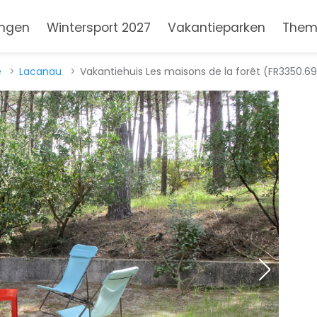
ngen
Wintersport 2027
Vakantieparken
Them
e
Lacanau
Vakantiehuis Les maisons de la forêt (FR3350.69