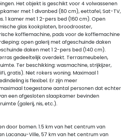
pingen. Het objekt is geschikt voor 4 volwassenen
aapkamer met 1 divanbed (80 cm), eettafel, Sat-TV,
as. 1 kamer met 1 2-pers bed (160 cm). Open
ische glas kookplaten, broodrooster,
rische koffiemachine, pads voor de koffiemachine
dieping: open galerij met afgeschuinde daken
eschuinde daken met 1 2-pers bed (140 cm).
erras gedeeltelijk overdekt. Terrasmeubelen,
uimte. Ter beschikking: wasmachine, strijkijzer,
Fi, gratis). Niet rokers woning. Maximaal 1
ndeling is flexibel. Er zijn meer
maximaal toegestane aantal personen dat echter
 van een afgesloten slaapkamer bevinden
mte (galerij, nis, etc.).
geven door bomen. 1.5 km van het centrum van
n Lacanau-Ville, 57 km van het centrum van