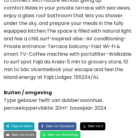
to connect with nature without giving up
comfort.Relax in your private terrace with sea views,
enjoy a glass roof bathroom that lets you shower
under the sky, and prepare your meals in the fully
equipped kitchen.The space is filled with natural light
and has a chill, surf-inspired vibe.-Air conditioning-
Private entrance-Terrace balcony-Fast Wi-Fi &
smart TV-Coffee machine with portafilter-Walkable
to surf spot Fajã da Areia-5 min to grocery store, 10
min to São VicenteBook your escape and feel the
island energy at Fajã Lodges. 155234/AL
Buiten / omgeving
Type gebouw: helft van dubbel woonhuis.
perceeloppervlakte: 20m². bouwjaar: 2024.
Pagina delen
Deel via Facebook
Deel via X
Deel via email
Deel via WhatsApp