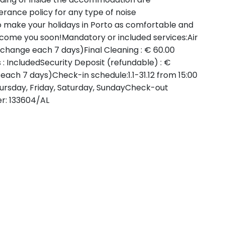
erance policy for any type of noise
o make your holidays in Porto as comfortable and
lcome you soon!Mandatory or included services:Air
 (change each 7 days)Final Cleaning : € 60.00
: IncludedSecurity Deposit (refundable) : €
each 7 days)Check-in schedule:1.1-31.12 from 15:00
ursday, Friday, Saturday, SundayCheck-out
er: 133604/AL