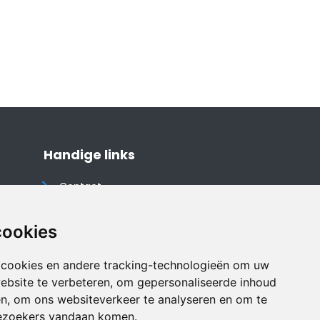
Handige links
Contact
Algemene voorwaarden
Cookieverklaring
cookies
Privacyverklaring
 cookies en andere tracking-technologieën om uw
Disclaimer
ebsite te verbeteren, om gepersonaliseerde inhoud
Vakantiehuis website
en, om ons websiteverkeer te analyseren en om te
ezoekers vandaan komen.