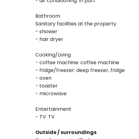
- air conditioning: In part
Bathroom
Sanitary facilities at the property
- shower
- hair dryer
Cooking/Living
- coffee machine: coffee machine
- fridge/freezer: deep freezer, fridge
- oven
- toaster
- microwave
Entertainment
- TV: TV
Outside / surroundings