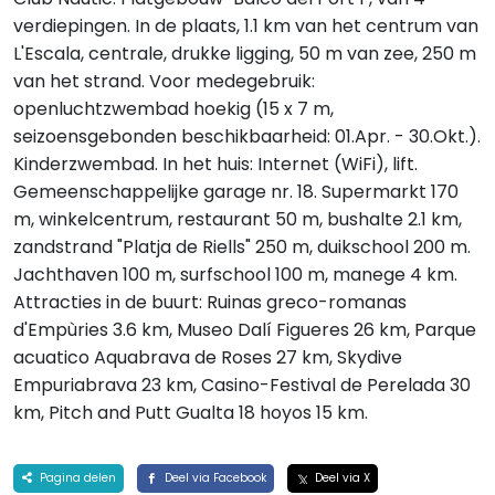
verdiepingen. In de plaats, 1.1 km van het centrum van
L'Escala, centrale, drukke ligging, 50 m van zee, 250 m
van het strand. Voor medegebruik:
openluchtzwembad hoekig (15 x 7 m,
seizoensgebonden beschikbaarheid: 01.Apr. - 30.Okt.).
Kinderzwembad. In het huis: Internet (WiFi), lift.
Gemeenschappelijke garage nr. 18. Supermarkt 170
m, winkelcentrum, restaurant 50 m, bushalte 2.1 km,
zandstrand "Platja de Riells" 250 m, duikschool 200 m.
Jachthaven 100 m, surfschool 100 m, manege 4 km.
Attracties in de buurt: Ruinas greco-romanas
d'Empùries 3.6 km, Museo Dalí Figueres 26 km, Parque
acuatico Aquabrava de Roses 27 km, Skydive
Empuriabrava 23 km, Casino-Festival de Perelada 30
km, Pitch and Putt Gualta 18 hoyos 15 km.
Pagina delen
Deel via Facebook
Deel via X