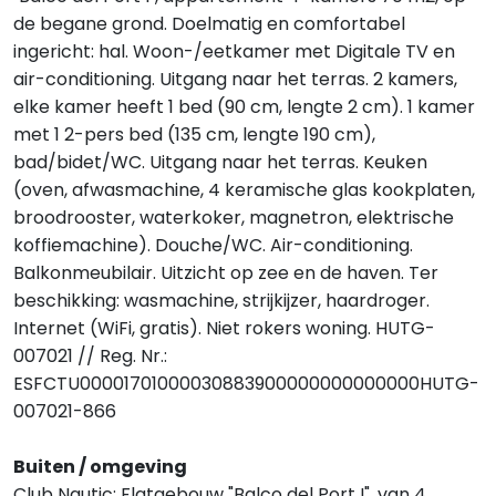
de begane grond. Doelmatig en comfortabel
ingericht: hal. Woon-/eetkamer met Digitale TV en
air-conditioning. Uitgang naar het terras. 2 kamers,
elke kamer heeft 1 bed (90 cm, lengte 2 cm). 1 kamer
met 1 2-pers bed (135 cm, lengte 190 cm),
bad/bidet/WC. Uitgang naar het terras. Keuken
(oven, afwasmachine, 4 keramische glas kookplaten,
broodrooster, waterkoker, magnetron, elektrische
koffiemachine). Douche/WC. Air-conditioning.
Balkonmeubilair. Uitzicht op zee en de haven. Ter
beschikking: wasmachine, strijkijzer, haardroger.
Internet (WiFi, gratis). Niet rokers woning. HUTG-
007021 // Reg. Nr.:
ESFCTU00001701000030883900000000000000HUTG-
007021-866
Buiten / omgeving
Club Nautic: Flatgebouw "Balco del Port I", van 4